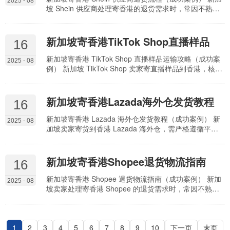
2025 - 08
全境代理能整合 …
坡 Shein 供应商处理寄香港的退货需求时，常因不熟悉
Shein 退货规则、物流衔接不当，导致 “退货审核失败、
货物拒收、退款延迟”—— 如未在规定时效内发起申请、
地址填写错误、缺少退货凭证，不仅增加运营成本，还
新加坡寄香港TikTok Shop直播样品
16
可能影响与 Shein 的合作评级。实际上，通过 “合规申
请、渠道适配、规范操作” 三步流程，可高效完成退货。
新加坡寄香港 TikTok Shop 直播样品运输攻略（成功案
2025 - 08
全境代理能整合 …
例） 新加坡 TikTok Shop 卖家寄直播样品到香港，核心
需求是 “时效快、品相好、清关顺”—— 若样品延误错过
直播档期、运输中破损影响展示，或因合规问题被扣，
会直接导致直播效果打折、订单流失。实际上，针对直
新加坡寄香港Lazada海外仓发货教程
16
播样品 “轻小件为主、紧急性高、展示需求强” 的特点，
通过 “分类选渠道、规范包装、提前清关报备” 可高效运
新加坡寄香港 Lazada 海外仓发货教程（成功案例） 新
2025 - 08
输。全境代理能整…
加坡卖家寄货到香港 Lazada 海外仓，需严格遵循平台
“合规备案、标签精准、预约入仓” 要求，否则易因备案
缺失、标签错误、超时送达导致仓库拒收，影响店铺补
货效率。实际上，通过 “前期合规备案、渠道精准匹配、
新加坡寄香港Shopee退货物流指南
16
规范入仓操作” 三步流程，可高效完成海外仓发货。全境
代理能整合 “备案 + 清关 + 入仓预约” 资源，帮卖家规避
新加坡寄香港 Shopee 退货物流指南（成功案例） 新加
2025 - 08
Lazada 入…
坡卖家处理寄香港 Shopee 的退货需求时，常因不熟悉
平台退货规则、物流渠道选错，导致 “退货延误被处罚、
运费超支、货物丢失”—— 如未在 Shopee 规定时效内寄
回退货、地址填写错误导致货物错送，不仅影响店铺评
1
2
3
分，还会增加运营成本。实际上，通过 “合规把控时效、
4
5
6
7
8
9
10
下一页
末页