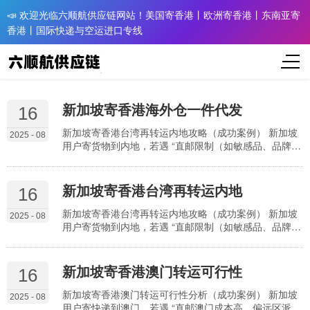
📣 欢迎光临六顺航供应链网站！美国寄香港丨欧洲寄香港丨东南亚寄
香港丨国际快递与空运进口专线
新加坡寄香港海外仓一件代发
16
新加坡寄香港台湾再转运内地攻略（成功案例） 新加坡
2025 - 08
用户寄货物到内地，若遇 “直邮限制（如敏感品、品牌
货）、高关税、偏远区派送难”，选择 “香港 + 台湾双中
转” 模式是高效解决方案 —— 先经香港完成初步分拨，
再通过台湾成熟的跨境链路转至内地，既能规避内地直
新加坡寄香港台湾再转运内地
16
邮政策限制，又能借助两地物流网络降低综合成本。但
不少用户因不熟悉多环节转运规则（如两岸三地资质、
新加坡寄香港台湾再转运内地攻略（成功案例） 新加坡
2025 - 08
清关要求），担心 “包裹滞留、信息断层、关税叠…
用户寄货物到内地，若遇 “直邮限制（如敏感品、品牌
货）、高关税、偏远区派送难”，选择 “香港 + 台湾双中
转” 模式是高效解决方案 —— 先经香港完成初步分拨，
再通过台湾成熟的跨境链路转至内地，既能规避内地直
新加坡寄香港澳门转运可行性
16
邮政策限制，又能借助两地物流网络降低综合成本。但
不少用户因不熟悉多环节转运规则（如两岸三地资质、
新加坡寄香港澳门转运可行性分析（成功案例） 新加坡
2025 - 08
清关要求），担心 “包裹滞留、信息断层、关税叠…
用户寄快递到澳门，若遇 “直邮澳门成本高、偏远区派送