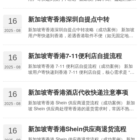
难”，选择 “香港转运” 是高效解决方案 —— 先将包裹寄
至香港转运点，再通过港澳跨境物流转至澳门，既能借
助香港成熟的跨境物流网络降低成本，又能覆盖澳门全
新加坡寄香港深圳自提点中转
16
区域派送。但不少用户因不熟悉港澳转运规则（如跨境
资质、包裹限制），担心 “转运延误、包裹丢失”。实际
新加坡寄香港深圳自提点中转攻略（成功案例） 新加坡
2025 - 08
上，通过 “选对代理整合渠道、规范地址填写、…
用户寄快递到香港，若遇香港取件不便（如无固定地
址、偏远区域派送贵），选择 “深圳自提点中转” 是高性
价比方案 —— 先将包裹寄至深圳跨境自提点，再通过两
地物流衔接转至香港，既能享受深圳自提的灵活性，又
新加坡寄香港7-11便利店自提流程
16
能降低香港本地派送成本。但不少用户因不熟悉中转规
则（如自提点权限、中转时效），出现 “包裹滞留深圳、
新加坡寄香港 7-11 便利店自提流程（成功案例） 新加
2025 - 08
中转衔接断层” 问题。实际上，通过 “选对中转渠道…
坡用户寄快递到香港 7-11 便利店自提，核心需求是 “取
件灵活、网点密集、无需固定收件地址”—— 尤其适合旅
行、出差或香港无固定住所的人群，避免快递无人签收
导致滞留。但不少用户因不熟悉 7-11 自提规则（如包裹
新加坡寄香港酒店代收快递注意事项
16
限制、取件时效），出现 “包裹超规被拒收、超时未取被
退回” 的问题。实际上，通过 “选对自提渠道、规范填写
新加坡寄香港 Shein 供应商退货流程（成功案例） 新加
2025 - 08
地址、把控取件时间”，可…
坡 Shein 供应商处理寄香港的退货需求时，常因不熟悉
Shein 退货规则、物流衔接不当，导致 “退货审核失败、
货物拒收、退款延迟”—— 如未在规定时效内发起申请、
地址填写错误、缺少退货凭证，不仅增加运营成本，还
新加坡寄香港Shein供应商退货流程
16
可能影响与 Shein 的合作评级。实际上，通过 “合规申
请、渠道适配、规范操作” 三步流程，可高效完成退货。
新加坡寄香港 Shein 供应商退货流程（成功案例） 新加