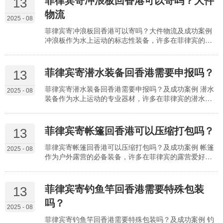
13
际上，通过专业的防皱包装和特殊运输处理，可最大限
物流
度减少褶皱，让婚纱抵达时保持完美状态。了解防皱技
2025 - 08
巧、包装要点及案例经验，能让婚纱运输既安全又体
菲律宾寄冲浪板回香港可以寄吗？大件物流及成功案例
面。 婚纱…
冲浪板作为水上运动的标志性装备，许多在菲律宾的冲
浪爱好者希望将其寄回香港，以便继续享受海浪运动。
但冲浪板尺寸较大（通常长 1.8-3 米，宽 0.5-0.8 米），
属于典型的大件物品，不少人担心能否顺利寄送。实际
菲律宾寄潜水装备回香港需要申报吗？
13
上，通过专业的大件物流渠道，冲浪板完全可以从菲律
宾寄往香港，只要满足尺寸限制、做好包装防护并选择
菲律宾寄潜水装备回香港需要申报吗？及成功案例 潜水
2025 - 08
合适的运输方式即可。了解大件物流的操作要点…
装备作为水上运动的专业器材，许多在菲律宾的潜水爱
好者需要将面镜、气瓶、浮力调整器等设备寄回香港。
这类物品是否需要申报、申报的具体要求是什么，是用
户普遍关心的问题。实际上，潜水装备属于需申报物
菲律宾寄帐篷回香港可以压缩打包吗？
13
品，尤其是含高压容器、电池等特殊部件的装备，必须
如实申报才能顺利通关。了解申报的必要性、操作要点
菲律宾寄帐篷回香港可以压缩打包吗？及成功案例 帐篷
2025 - 08
及案例经验，能让潜水装备运输更合规顺畅。 潜水装备
作为户外露营的必备装备，许多在菲律宾的露营爱好者
需要申报的核心…
需要将其寄回香港。这类物品体积较大，“能否压缩打包”
成为用户关注的焦点。实际上，帐篷不仅可以压缩打
包，而且是推荐的寄送方式 —— 合理压缩能大幅减小体
菲律宾寄钓鱼竿回香港需要特殊包装
13
积、降低运费，同时便于运输和存储。了解压缩打包的
吗？
可行性、操作要点及案例经验，能让帐篷运输更高效经
2025 - 08
济。 帐篷压缩打包的核心优势需首先明确。帐篷（尤其
菲律宾寄钓鱼竿回香港需要特殊包装吗？及成功案例 钓
是家…