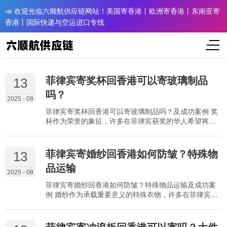
📣 欢迎光临六顺航供应链网站！美国寄香港丨欧洲寄香港丨东南亚寄
香港丨国际快递与空运进口专线
菲律宾寄奖杯回香港可以寄玻璃制品
13
吗？
2025 - 08
菲律宾寄奖杯回香港可以寄玻璃制品吗？及成功案例 奖
杯作为荣誉的象征，许多在菲律宾获奖的华人希望将其
寄回香港珍藏或展示。其中，玻璃材质的奖杯（如水晶
奖杯、玻璃刻字奖杯）是否允许运输、如何确保完好抵
达，是用户普遍关心的问题。实际上，玻璃制品奖杯可
菲律宾寄婚纱回香港如何防皱？特殊物
13
以从菲律宾寄往香港，但因属于易碎品，需符合物流运
品运输
输的防损要求和香港海关的基本规定。了解玻璃奖杯的
2025 - 08
运输要点、包装技巧及案例经验，能让这份 “荣誉” 安全
菲律宾寄婚纱回香港如何防皱？特殊物品运输及成功案
到家。 …
例 婚纱作为承载重要意义的特殊衣物，许多在菲律宾的
新娘需要将其寄回香港用于婚礼。这类衣物材质娇贵
（如蕾丝、缎面、纱质）、款式复杂（含刺绣、钉珠、
多层裙摆），运输中的防皱问题成为核心 concern。实
菲律宾寄冲浪板回香港可以寄吗？大件