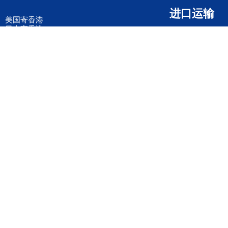
进口运输
美国寄香港
日本寄香港
英国寄香港
马来西亚寄香港
德国寄香港
意大利寄香港
法国寄香港
新加坡寄香港
荷兰寄香港
加拿大寄香港
泰国寄香港
联邦国际快递
韩国寄香港
UPS国际快递
进口运输案例
进口空运订舱
联系我们
全国客服电话
158 2040 2855
官方客服微信
wanyq5868
QQ在线联系
870691543