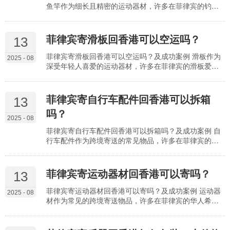
鱼竿作为细长且精密的运动器材，许多在菲律宾的钓鱼
爱好者希望将其寄回香港使用。但这类物品是否需要特
殊包装、如何避免运输中损坏，是用户普遍关心的问
题。实际上，钓鱼竿（尤其是碳素材质的高档竿）因长
菲律宾寄滑板回香港可以空运吗？
13
度长、部件精密，属于 “易损大件物品”，必须采用特殊
包装才能降低断裂、弯曲风险。了解钓鱼竿的包装要
菲律宾寄滑板回香港可以空运吗？及成功案例 滑板作为
2025 - 08
点、防护技巧及案例经验，能让寄送过程既安全又高
深受年轻人喜爱的运动器材，许多在菲律宾的滑板爱好
效。 钓鱼竿需要…
者希望将心爱的滑板寄回香港。其中，“能否通过空运寄
送” 是用户最关心的问题。实际上，普通滑板属于航空运
输中的 “非限制物品”，只要包装合规、符合航空公司的
菲律宾寄自行车配件回香港可以拆箱
13
尺寸和重量要求，完全可以通过空运寄往香港。了解空
吗？
运的可行性、操作规范及案例经验，能让滑板运输更高
2025 - 08
效快捷。 滑板空运的核心判定标准需首先明确。航空公
菲律宾寄自行车配件回香港可以拆箱吗？及成功案例 自
司…
行车配件作为跨境寄送的常见物品，许多在菲律宾的骑
行爱好者需要将车架、轮组、变速器等配件寄回香港。
其中，“是否可以拆箱寄送” 是用户普遍关心的问题。实
际上，拆箱不仅允许，还是推荐的寄送方式 —— 合理拆
菲律宾寄运动器材回香港可以寄吗？
13
箱能降低运输成本、减少破损风险，但需遵循一定的操
作规范。了解拆箱的可行性、操作要点及案例经验，能
菲律宾寄运动器材回香港可以寄吗？及成功案例 运动器
2025 - 08
让自行车配件运输更高效。 拆箱寄送的核心优势与适用
材作为常见的跨境寄送物品，许多在菲律宾的华人希望
场景…
将跑步机、瑜伽垫、羽毛球拍等器材寄回香港，方便居
家锻炼或专业训练。但不少人担心：这类物品是否属于
限制品类？大件器材能否顺利运输？实际上，绝大多数