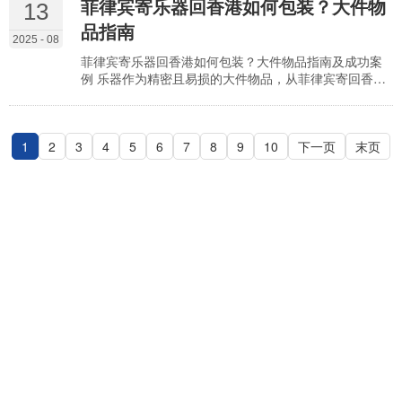
菲律宾寄乐器回香港如何包装？大件物
13
运动器材都可以合法寄往香港，仅部分含特殊部件的器
品指南
材需注意运输规范。了解不同器材的运输要求、操作要
2025 - 08
点及案例经验，能让寄送过程更顺畅。 运动器材的运输
菲律宾寄乐器回香港如何包装？大件物品指南及成功案
可行性与限制…
例 乐器作为精密且易损的大件物品，从菲律宾寄回香港
时，包装的专业性直接决定其能否完好抵达。无论是钢
琴、吉他等大件乐器，还是小提琴等中小型乐器，运输
过程中的颠簸、挤压都可能导致部件松动、漆面损伤甚
1
2
3
至结构变形。掌握针对不同乐器的包装方法和大件物品
4
5
6
7
8
9
10
下一页
末页
运输要点，能最大限度降低损坏风险。结合实操经验和
成功案例，这份指南将为您提供可靠的包装方案。 大件
乐器包装的核…